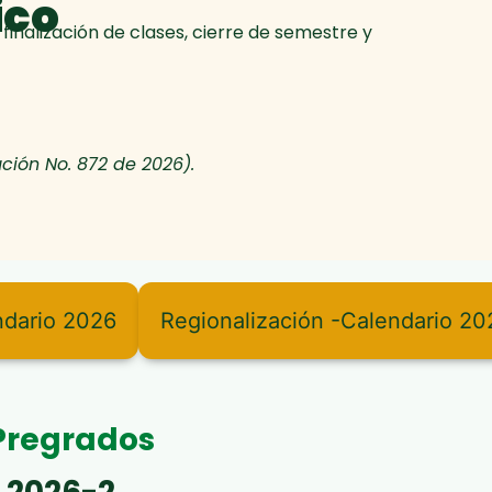
ico
inalización de clases, cierre de semestre y
ción No. 872 de 2026).
ndario 2026
Regionalización -Calendario 20
Pregrados