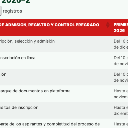
y 2026-2
registros
PRIME
DE ADMISION, REGISTRO Y CONTROL PREGRADO
2026
ipción, selección y admisión
Del 10 
de dic
inscripción en línea
Del 10 
de nov
ción
Del 10 
de nov
 cargue de documentos en plataforma
Hasta e
noviem
isitos de inscripción
Hasta e
diciem
arte de los aspirantes y completitud del proceso de
Hasta e