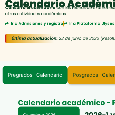
Calendario Académ
Consulta el calendario
con las fechas de exámenes, f
otras actividades académicas.
Ir a Admisiones y registro
Ir a Plataforma Ulyses
Última actualización:
22 de junio de 2026 (Resolu
Pregrados -Calendario
Posgrados -Cale
Calendario académico - 
Calendario 2026