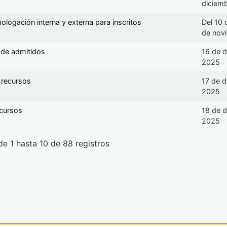
diciem
ologación interna y externa para inscritos
Del 10 
de nov
a de admitidos
16 de d
2025
 recursos
17 de d
2025
cursos
18 de d
2025
e 1 hasta 10 de 88 registros