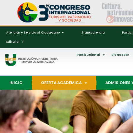
Atención y Servicio al Ciudadano
Transparencia
Partic
Editorial
Institucional
Bienestar
INICIO
OFERTA ACADÉMICA
ADMISIONES 