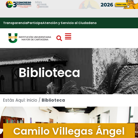
Transparencia
Participa
Atención y Servicio al Ciudadano
Biblioteca
Estás Aquí:
Inicio
/
Biblioteca
Camilo Villegas Ángel