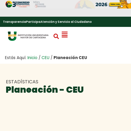
Transparencia
Participa
Atención y Servicio al Ciudadano
Estás Aquí:
Inicio
/
CEU
/
Planeación CEU
ESTADÍSTICAS
Planeación - CEU