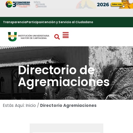
Transparencia
Participa
Atención y Servicio al Ciudadano
Directorio de
Agremiaciones
Estás Aquí:
Inicio
/
Directorio Agremiaciones