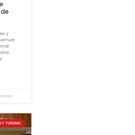
de
 de
les y
 Samuel
ernal
mona
e
tarios
 Y TURISMO