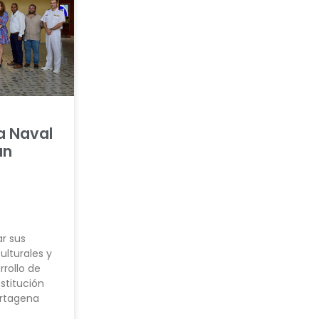
a Naval
an
r sus
ulturales y
rrollo de
stitución
artagena