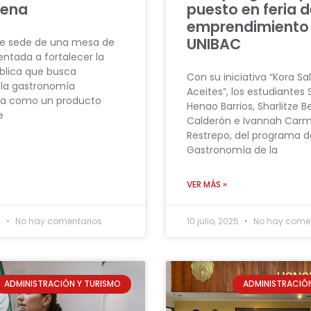
gena
puesto en feria 
emprendimiento
UNIBAC
e sede de una mesa de
ientada a fortalecer la
ública que busca
Con su iniciativa “Kora Sa
 la gastronomía
Aceites”, los estudiantes
a como un producto
Henao Barrios, Sharlitze B
e
Calderón e Ivannah Car
Restrepo, del programa d
Gastronomía de la
VER MÁS »
6
No hay comentarios
10 julio, 2025
No hay comen
ADMINISTRACIÓN Y TURISMO
ADMINISTRACIÓN