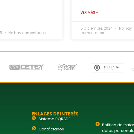
VER MÁS »
5 diciembre, 2024
No hay
25
No hay comentarios
comentarios
ENLACES DE INTERÉS
Sistema PQRSDF
Política de trat
Contáctanos
datos personal