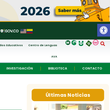
Abrir
ios Educativos
Centro de Lenguas
AVA
INVESTIGACIÓN
BIBLIOTECA
CONTACTO
Últimas Noticias