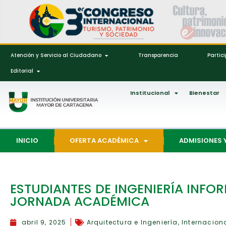
Atención y Servicio al Ciudadano
Transparencia
Partic
Editorial
Institucional
Bienestar
INICIO
OFERTA ACADÉMICA
ADMISIONES 
ESTUDIANTES DE INGENIERÍA INF
JORNADA ACADÉMICA
abril 9, 2025
Arquitectura e Ingeniería
,
Internacion