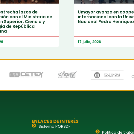
strecha lazos de
Umayor avanza en coope
ión con el Ministerio de
internacional con la Univ
 Superior, Ciencia y
Nacional Pedro Henríque
ía de República
ana
26
17 julio, 2026
ENLACES DE INTERÉS
Sistema PQRSDF
Política de trat