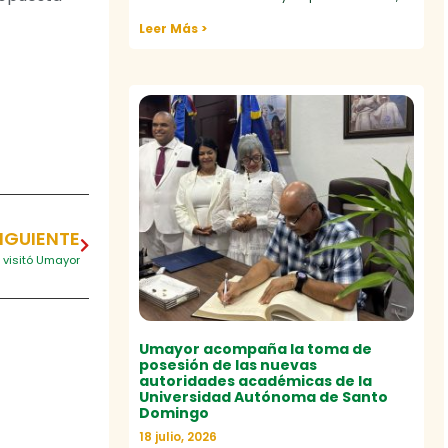
Leer Más >
IGUIENTE
visitó Umayor
Umayor acompaña la toma de
posesión de las nuevas
autoridades académicas de la
Universidad Autónoma de Santo
Domingo
18 julio, 2026