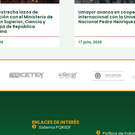
strecha lazos de
Umayor avanza en coope
ión con el Ministerio de
internacional con la Univ
 Superior, Ciencia y
Nacional Pedro Henríque
ía de República
ana
26
17 julio, 2026
ENLACES DE INTERÉS
Sistema PQRSDF
Política de trat