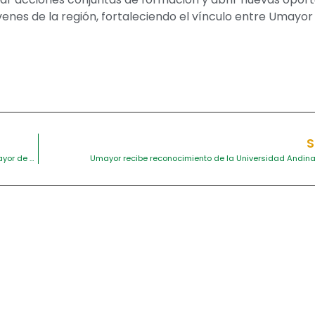
enes de la región, fortaleciendo el vínculo entre Umayor 
S
Encuentro con exfuncionarios, administrativos y profesores del Colegio Mayor de Bolívar y Umayor
Umayor recibe reconocimiento de la Universidad Andina