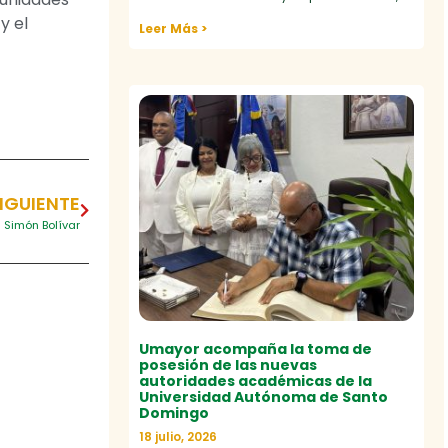
y el
Leer Más >
IGUIENTE
 Simón Bolívar
Umayor acompaña la toma de
posesión de las nuevas
autoridades académicas de la
Universidad Autónoma de Santo
Domingo
18 julio, 2026