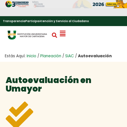
Transparencia
Participa
Atención y Servicio al Ciudadano
Estás Aquí:
Inicio
/
Planeación
/
SiAC
/
Autoevaluación
Autoevaluación en
Umayor