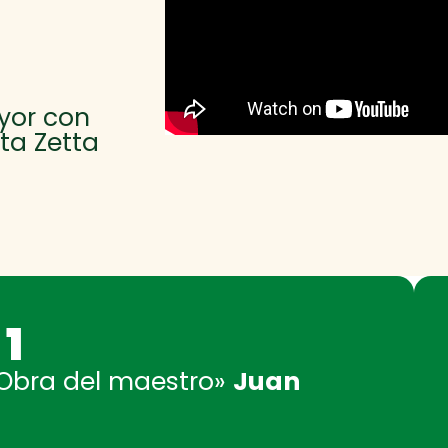
yor con
ta Zetta
1
 Obra del maestro»
Juan