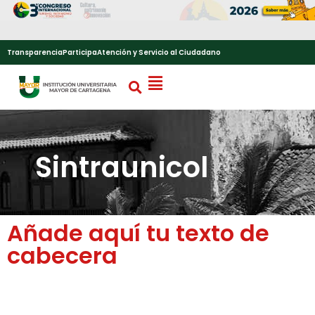
Transparencia
Participa
Atención y Servicio al Ciudadano
Sintraunicol
Añade aquí tu texto de
cabecera