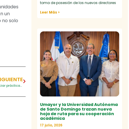
toma de posesión de los nuevos directores
munidades
Leer Más >
an un
 no solo
IGUIENTE
Impulso a “Mi Primera Chamba 2.0” en Umayor: encuentro para potenciar prácticas laborales
Umayor y la Universidad Autónoma
de Santo Domingo trazan nueva
hoja de ruta para su cooperación
académica
17 julio, 2026