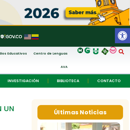
Abrir
ios Educativos
Centro de Lenguas
AVA
INVESTIGACIÓN
BIBLIOTECA
CONTACTO
N UN
Últimas Noticias