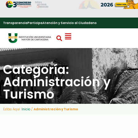
Transparencia
Participa
Atención y Servicio al Ciudadano
Categoría:
Administración y
Turismo
Estás Aquí:
Inicio
/
Administración y Turismo