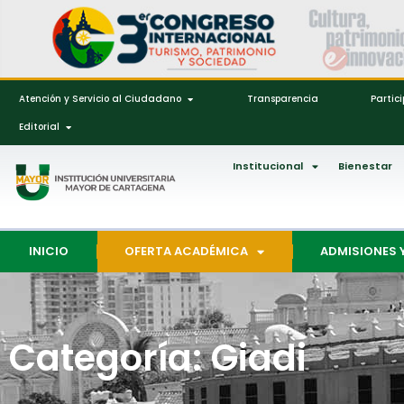
Atención y Servicio al Ciudadano
Transparencia
Partic
Editorial
Institucional
Bienestar
INICIO
OFERTA ACADÉMICA
ADMISIONES 
Categoría: Giadi