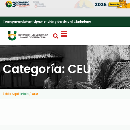
Transparencia
Participa
Atención y Servicio al Ciudadano
Categoría: CEU
Estás Aquí:
Inicio
/
CEU