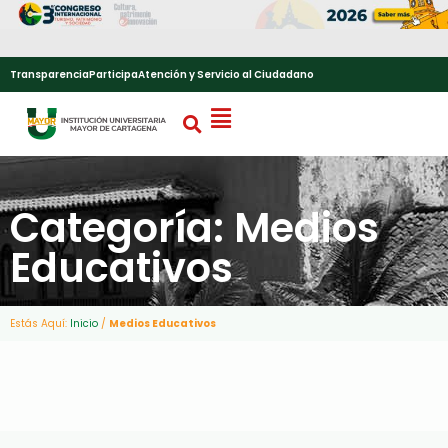
Transparencia
Participa
Atención y Servicio al Ciudadano
Categoría: Medios
Educativos
Estás Aquí:
Inicio
/
Medios Educativos