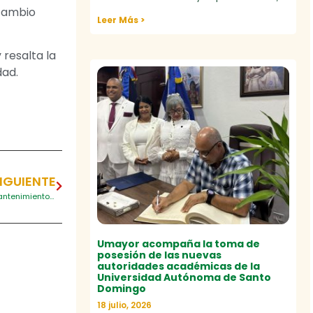
 cambio
Leer Más >
resalta la
dad.
IGUIENTE
Aprueban registro calificado a Umayor para ofertar Tecnología en Mantenimiento Electromecánico
Umayor acompaña la toma de
posesión de las nuevas
autoridades académicas de la
Universidad Autónoma de Santo
Domingo
18 julio, 2026