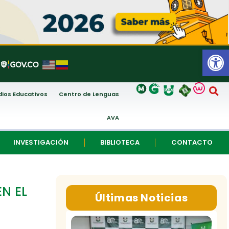
Abrir
ios Educativos
Centro de Lenguas
AVA
INVESTIGACIÓN
BIBLIOTECA
CONTACTO
N EL
Últimas Noticias