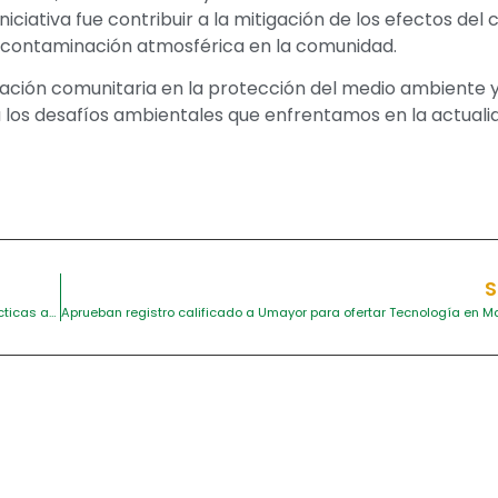
niciativa fue contribuir a la mitigación de los efectos del
la contaminación atmosférica en la comunidad.
ación comunitaria en la protección del medio ambiente y 
 los desafíos ambientales que enfrentamos en la actuali
S
Umayor firma convenio con el Museo Naval del Caribe para potenciar prácticas académicas estudiantiles