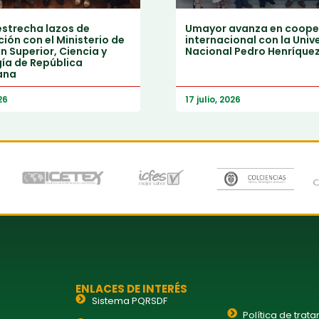
strecha lazos de
Umayor avanza en coope
ión con el Ministerio de
internacional con la Univ
 Superior, Ciencia y
Nacional Pedro Henríque
ía de República
ana
26
17 julio, 2026
ENLACES DE INTERÉS
Sistema PQRSDF
Política de trat