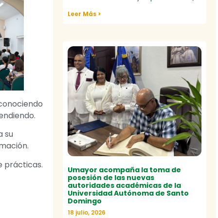
Leer Más >
econociendo
rendiendo.
a su
rmación.
e prácticas.
Umayor acompaña la toma de
posesión de las nuevas
autoridades académicas de la
Universidad Autónoma de Santo
Domingo
18 julio, 2026