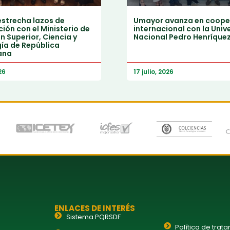
strecha lazos de
Umayor avanza en coope
ión con el Ministerio de
internacional con la Univ
 Superior, Ciencia y
Nacional Pedro Henríque
ía de República
ana
26
17 julio, 2026
ENLACES DE INTERÉS
Sistema PQRSDF
Política de trat