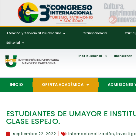
Atención y Servicio al Ciudadano
Transparencia
Partic
Editorial
Institucional
Bienestar
INICIO
OFERTA ACADÉMICA
ADMISIONES 
ESTUDIANTES DE UMAYOR E INSTITU
CLASE ESPEJO.
septiembre 22, 2022
Internacionalización
,
Investig