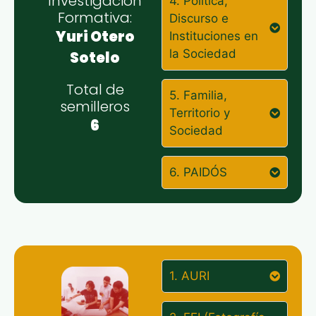
Investigación
4. Política,
Formativa:
Discurso e
Yuri Otero
Instituciones en
la Sociedad
Sotelo
Total de
5. Familia,
semilleros
Territorio y
6
Sociedad
6. PAIDÓS
1. AURI