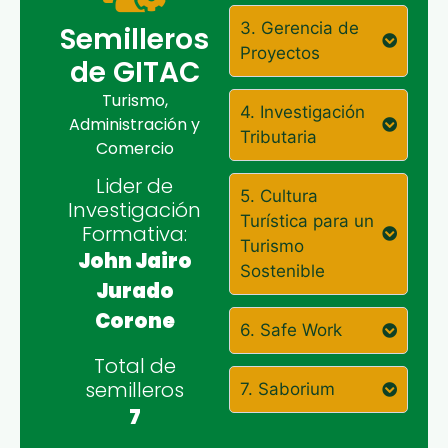
3. Gerencia de
Semilleros
Proyectos
de GITAC
Turismo,
4. Investigación
Administración y
Tributaria
Comercio
Lider de
5. Cultura
Investigación
Turística para un
Formativa:
Turismo
John Jairo
Sostenible
Jurado
Corone
6. Safe Work
Total de
semilleros
7. Saborium
7