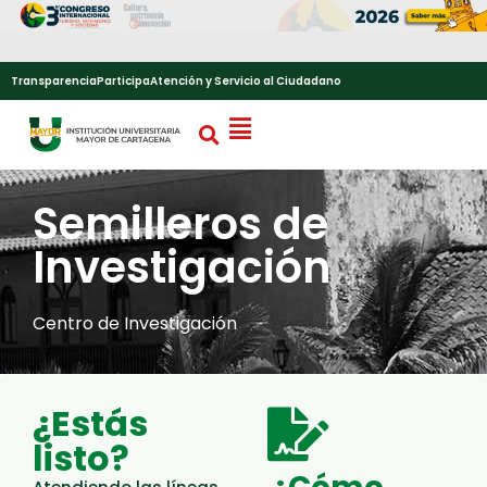
Transparencia
Participa
Atención y Servicio al Ciudadano
Semilleros de
Investigación
Centro de Investigación
¿Estás
listo?