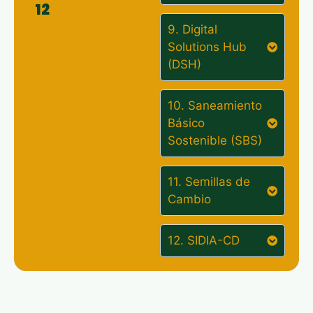
12
9. Digital
Solutions Hub
(DSH)
10. Saneamiento
Básico
Sostenible (SBS)
11. Semillas de
Cambio
12. SIDIA-CD