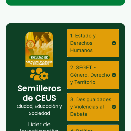
1. Estado y
Derechos
Humanos
2. SEGET -
Género, Derecho
y Territorio
Semilleros
de CEUS
3. Desigualdades
Ciudad, Educación y
y Violencias al
Sociedad
Debate
Lider de