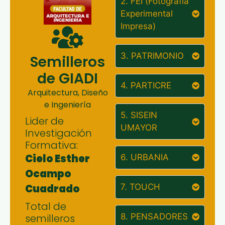
2. FEI (Fotografía
Experimental
Impresa)
3. PATRIMONIO
Semilleros
de GIADI
4. PARTICRE
Arquitectura, Diseño
e Ingeniería
5. SISEIN
Lider de
UMAYOR
Investigación
Formativa:
Cielo Esther
6. URBANIA
Ocampo
Cuadrado
7. TOUCH
Total de
semilleros
8. PENSADORES