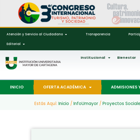
Atención y Servicio al Ciudadano
Transparencia
Partic
Editorial
Institucional
Bienestar
INICIO
OFERTA ACADÉMICA
ADMISIONES 
Estás Aquí:
Inicio
/
InfoUmayor
/
Proyectos Social