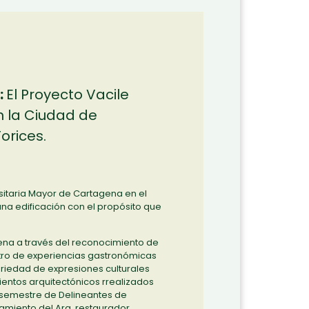
:
El Proyecto Vacile
n la Ciudad de
orices.
ersitaria Mayor de Cartagena en el
na edificación con el propósito que
ena a través del reconocimiento de
ntro de experiencias gastronómicas
riedad de expresiones culturales
ientos arquitectónicos rrealizados
o semestre de Delineantes de
miento del Arq. restaurador,