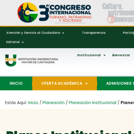
Atención y Servicio al Ciudadano
Transparencia
Partic
Editorial
Institucional
Bienestar
INICIO
OFERTA ACADÉMICA
ADMISIONES 
Estás Aquí:
Inicio
/
Planeación
/
Planeación Institucional
/
Plane